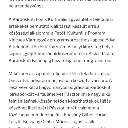
be a rendezvényt.
A Kardoskúti Főnix Kulturális Egyesület a települési
értékeket bemutató kiállítással készült erre a
közösségi alkalomra, a Petőfi Kulturális Program
Kincses Vármegyék programsorozathoz kapcsolódva.
A települési értéktárba számos helyi kincs fog helyet
kapni a gyűjtőmunkának köszönhetően. A kiállítást a
Kardoskúti Falunapig bezárólag lehet megtekinteni.
Miközben a csapatok teljesítették a feladatokat, az
Oncsa-ház udvarán már javában készült a vacsora. A
résztvevőket a hagyományos bográcsos kardoskúti
birkapörkölt várta, amelyet Pásztor Imre nagylelkű
felajánlásának köszönhetően készíthettek el. Hálás
köszönet illeti ezért Pásztor Imrét, valamint a
főzőcsapat minden tagját – Kocsány Gábor, Farkas
László, Kocsány Csaba, Mórocz Lajos – akik