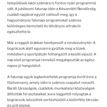
települések lakói számára is fontos nyári programmá
vált. A jubileumi falunap idén a Készenléti Rendőrség
családi napjával együtt valósult meg, így a
hagyományos falunapi programokat számos
különleges bemutató és látványos attrakció
egészítette ki.
Már a reggeli órákban benépesült a rendezvénytér. A
bográcsok alatt egyszerre gyúltak meg a tüzek,
miközben a sportpályán felhangzott a kezdő sípszó. A
nap első programjai remekül megalapozták az egész
napos jó hangulatot.
A falunap egyik legkedveltebb programja évről évre a
főzőverseny, amely idén is számos csapatot vonzott.
Baráti társaságok, családok, munkahelyi közösségek
állították fel asztalaikat, kora reggeltől rotyogtak a
bográcsok, készültek sertéshúsból a különféle tárcsás-
és grill ételek.