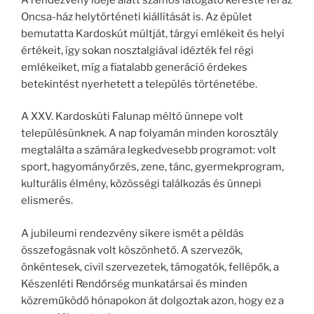
Oncsa-ház helytörténeti kiállítását is. Az épület
bemutatta Kardoskút múltját, tárgyi emlékeit és helyi
értékeit, így sokan nosztalgiával idézték fel régi
emlékeiket, míg a fiatalabb generáció érdekes
betekintést nyerhetett a település történetébe.
A XXV. Kardoskúti Falunap méltó ünnepe volt
településünknek. A nap folyamán minden korosztály
megtalálta a számára legkedvesebb programot: volt
sport, hagyományőrzés, zene, tánc, gyermekprogram,
kulturális élmény, közösségi találkozás és ünnepi
elismerés.
A jubileumi rendezvény sikere ismét a példás
összefogásnak volt köszönhető. A szervezők,
önkéntesek, civil szervezetek, támogatók, fellépők, a
Készenléti Rendőrség munkatársai és minden
közreműködő hónapokon át dolgoztak azon, hogy ez a