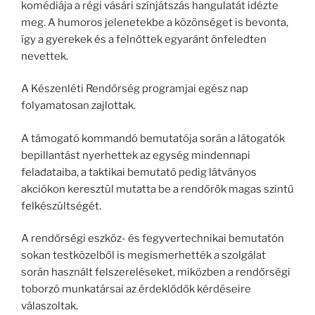
komédiája a régi vásári színjátszás hangulatát idézte
meg. A humoros jelenetekbe a közönséget is bevonta,
így a gyerekek és a felnőttek egyaránt önfeledten
nevettek.
A Készenléti Rendőrség programjai egész nap
folyamatosan zajlottak.
A támogató kommandó bemutatója során a látogatók
bepillantást nyerhettek az egység mindennapi
feladataiba, a taktikai bemutató pedig látványos
akciókon keresztül mutatta be a rendőrök magas szintű
felkészültségét.
A rendőrségi eszköz- és fegyvertechnikai bemutatón
sokan testközelből is megismerhették a szolgálat
során használt felszereléseket, miközben a rendőrségi
toborzó munkatársai az érdeklődők kérdéseire
válaszoltak.