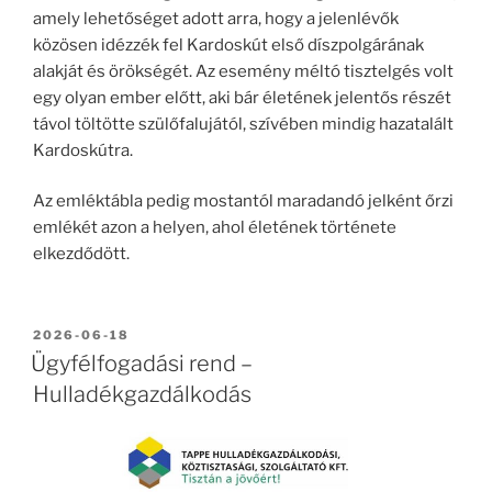
amely lehetőséget adott arra, hogy a jelenlévők
közösen idézzék fel Kardoskút első díszpolgárának
alakját és örökségét. Az esemény méltó tisztelgés volt
egy olyan ember előtt, aki bár életének jelentős részét
távol töltötte szülőfalujától, szívében mindig hazatalált
Kardoskútra.
Az emléktábla pedig mostantól maradandó jelként őrzi
emlékét azon a helyen, ahol életének története
elkezdődött.
BEKÜLDVE:
2026-06-18
Ügyfélfogadási rend –
Hulladékgazdálkodás