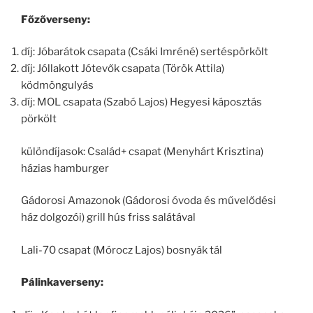
Főzőverseny:
díj: Jóbarátok csapata (Csáki Imréné) sertéspörkölt
díj: Jóllakott Jótevők csapata (Török Attila)
ködmöngulyás
díj: MOL csapata (Szabó Lajos) Hegyesi káposztás
pörkölt
különdíjasok: Család+ csapat (Menyhárt Krisztina)
házias hamburger
Gádorosi Amazonok (Gádorosi óvoda és művelődési
ház dolgozói) grill hús friss salátával
Lali-70 csapat (Mórocz Lajos) bosnyák tál
Pálinkaverseny: