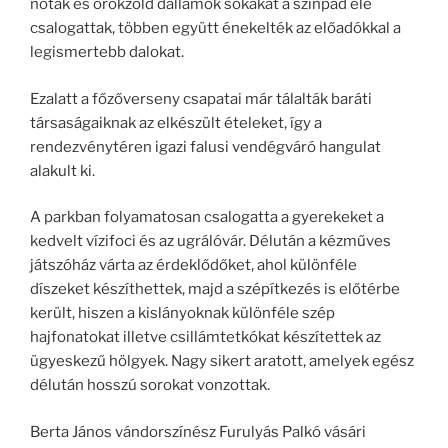
nóták és örökzöld dallamok sokakat a színpad elé
csalogattak, többen együtt énekelték az előadókkal a
legismertebb dalokat.
Ezalatt a főzőverseny csapatai már tálalták baráti
társaságaiknak az elkészült ételeket, így a
rendezvénytéren igazi falusi vendégváró hangulat
alakult ki.
A parkban folyamatosan csalogatta a gyerekeket a
kedvelt vízifoci és az ugrálóvár. Délután a kézműves
játszóház várta az érdeklődőket, ahol különféle
díszeket készíthettek, majd a szépítkezés is előtérbe
került, hiszen a kislányoknak különféle szép
hajfonatokat illetve csillámtetkókat készítettek az
ügyeskezű hölgyek. Nagy sikert aratott, amelyek egész
délután hosszú sorokat vonzottak.
Berta János vándorszínész Furulyás Palkó vásári