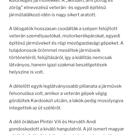
különleges járművekkel. A „Minden, ami pöfög és
zörög” elnevezésű veterán- és egyedi építésű
járműtalálkozó idén is nagy sikert aratott.
A látogatók hosszasan csodálták a szépen felújított
veterán személyautókat, motorkerékpárokat, egyedi
építésű járműveket és régi mezőgazdasági gépeket. A
tulajdonosok örömmel meséltek járműveik
történetéről, felújításáról, így a kiállítás nemcsak
látványos, hanem igazi szakmai beszélgetések
helyszíne is volt.
A délelőtt egyik leglátványosabb pillanata a járművek
felvonulása volt, amikor a veterán gépek végig
gördültek Kardoskút utcáin, a lakók pedig mosolyogva
integettek az út széléről.
A déli órákban Pintér Vili és Horváth Andi
gondoskodott a kiváló hangulatról. A jól ismert magyar