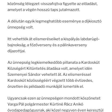
közönség lélegzet-visszafojtva figyelte az előadást,
amelyet a végén hosszú taps jutalmazott.
A délután egyik legmeghatóbb eseménye a díjkiosztó
ünnepség volt.
Itt vehették át elismeréseiket a kispályás labdarúgó-
bajnokság, a főzőverseny és a pálinkaverseny
díjazottjai.
Az ünnepség legkiemelkedőbb pillanata a Kardoskút
Községért Kitüntetés átadása volt, amelyet idén
Szemenyei Sándor vehetett át. Az elismeréssel
Kardoskút közösségéért végzett több évtizedes,
önzetlen és példaadó munkáját ismerték el.
Ugyancsak ezen az ünnepségen mondott köszönetet
Varga Pál polgármester Kürtiné Rácz Anikó
óvodapedagógusnak, aki közel negyven éven keresztül