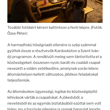
További fotókért kérem kattintson a fenti képre. (Fotók:
Őzse Péter)
A harmadfokú hőségriadó ellenére is szép számmal
gyűltek össze a résztvevők Kardoskúton a Szent Iván-
éji programon. A rendkívüli meleg sem tántorította el a
közösségeket: összesen nyolc baráti és családi csapat
nevezett a vidám vetélkedőre, amelynek során kilenc
állomáshelyen kellett változatos, játékos feladatokat
teljesíteniük.
Az állomásokon ügyességi, logikai és közösségépítő
kihívások várták a csapatokat. A jókedvből, a
nevetésből és az egymás biztatásából ezúttal sem volt
hiány, így a forróság ellenére is remek hangulat lengte