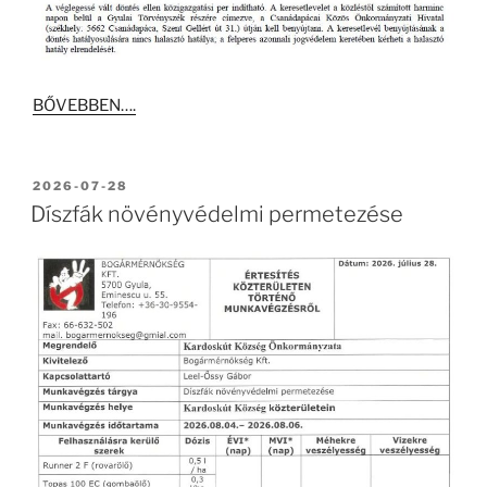
BŐVEBBEN….
BEKÜLDVE:
2026-07-28
Díszfák növényvédelmi permetezése