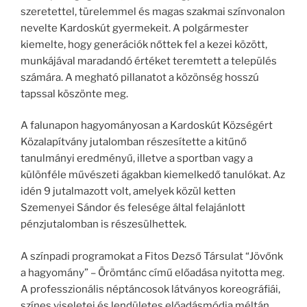
szeretettel, türelemmel és magas szakmai színvonalon
nevelte Kardoskút gyermekeit. A polgármester
kiemelte, hogy generációk nőttek fel a kezei között,
munkájával maradandó értéket teremtett a település
számára. A megható pillanatot a közönség hosszú
tapssal köszönte meg.
A falunapon hagyományosan a Kardoskút Községért
Közalapítvány jutalomban részesítette a kitűnő
tanulmányi eredményű, illetve a sportban vagy a
különféle művészeti ágakban kiemelkedő tanulókat. Az
idén 9 jutalmazott volt, amelyek közül ketten
Szemenyei Sándor és felesége által felajánlott
pénzjutalomban is részesülhettek.
A színpadi programokat a Fitos Dezső Társulat “Jövőnk
a hagyomány” – Örömtánc című előadása nyitotta meg.
A professzionális néptáncosok látványos koreográfiái,
színes viseletei és lendületes előadásmódja méltán