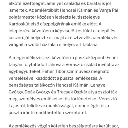
elkötelezettségét, amelyet családja és barátai is jól
ismertek. Az emléktáblát Hencsei Kálmán és Varga Pál
polgármester közösen leplezte le, tisztelegve
Kardoskút első díszpolgárának emléke előtt. A
leleplezést követően a képviselő-testület a település
koszorúját helyezte el, majd a résztvevők az emlékezés
virágait a szülői ház falán elhelyezett táblánál.
A megemlékezés ezt követően a pusztaközponti Fehér
tanyán folytatódott, ahová a Verasztó család invitálta az
egybegyűlteket. Fehér Tibor színművész megható
verselésével kezdődött a pusztai emlékezés. A
bensőséges találkozón Hencsei Kálmán, Lengyel
György, Deák György és Tracsek Oszkár atya osztották
meg személyes emlékeiket és történeteiket Verasztó
Lajosról, felidézve munkásságát, emberségét és a
puszta iránti rendíthetetlen szeretetét.
Az emlékezés végén kötetlen beszélgetésre került sor,