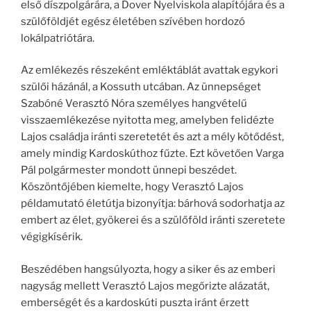
első díszpolgárára, a Dover Nyelviskola alapítójára és a
szülőföldjét egész életében szívében hordozó
lokálpatriótára.
Az emlékezés részeként emléktáblát avattak egykori
szülői házánál, a Kossuth utcában. Az ünnepséget
Szabóné Verasztó Nóra személyes hangvételű
visszaemlékezése nyitotta meg, amelyben felidézte
Lajos családja iránti szeretetét és azt a mély kötődést,
amely mindig Kardoskúthoz fűzte. Ezt követően Varga
Pál polgármester mondott ünnepi beszédet.
Köszöntőjében kiemelte, hogy Verasztó Lajos
példamutató életútja bizonyítja: bárhová sodorhatja az
embert az élet, gyökerei és a szülőföld iránti szeretete
végigkísérik.
Beszédében hangsúlyozta, hogy a siker és az emberi
nagyság mellett Verasztó Lajos megőrizte alázatát,
emberségét és a kardoskúti puszta iránt érzett