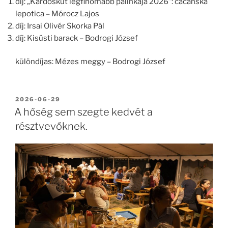
díj: „Kardoskút legfinomabb pálinkája 2026”: cacanska
lepotica – Mórocz Lajos
díj: Irsai Olivér Skorka Pál
díj: Kisüsti barack – Bodrogi József
különdíjas: Mézes meggy – Bodrogi József
BEKÜLDVE:
2026-06-29
A hőség sem szegte kedvét a
résztvevőknek.