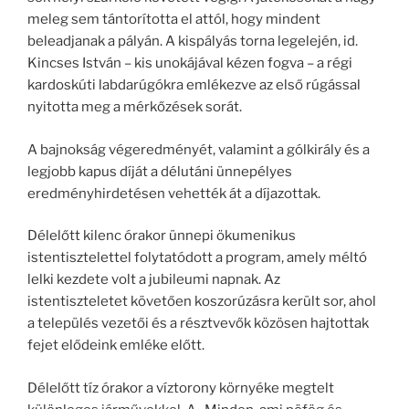
meleg sem tántorította el attól, hogy mindent
beleadjanak a pályán. A kispályás torna legelején, id.
Kincses István – kis unokájával kézen fogva – a régi
kardoskúti labdarúgókra emlékezve az első rúgással
nyitotta meg a mérkőzések sorát.
A bajnokság végeredményét, valamint a gólkirály és a
legjobb kapus díját a délutáni ünnepélyes
eredményhirdetésen vehették át a díjazottak.
Délelőtt kilenc órakor ünnepi ökumenikus
istentisztelettel folytatódott a program, amely méltó
lelki kezdete volt a jubileumi napnak. Az
istentiszteletet követően koszorúzásra került sor, ahol
a település vezetői és a résztvevők közösen hajtottak
fejet elődeink emléke előtt.
Délelőtt tíz órakor a víztorony környéke megtelt