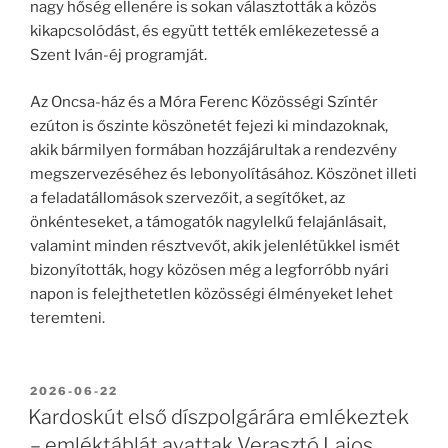
nagy hőség ellenére is sokan választották a közös
kikapcsolódást, és együtt tették emlékezetessé a
Szent Iván-éj programját.
Az Oncsa-ház és a Móra Ferenc Közösségi Színtér
ezúton is őszinte köszönetét fejezi ki mindazoknak,
akik bármilyen formában hozzájárultak a rendezvény
megszervezéséhez és lebonyolításához. Köszönet illeti
a feladatállomások szervezőit, a segítőket, az
önkénteseket, a támogatók nagylelkű felajánlásait,
valamint minden résztvevőt, akik jelenlétükkel ismét
bizonyították, hogy közösen még a legforróbb nyári
napon is felejthetetlen közösségi élményeket lehet
teremteni.
BEKÜLDVE:
2026-06-22
Kardoskút első díszpolgárára emlékeztek
– emléktáblát avattak Verasztó Lajos