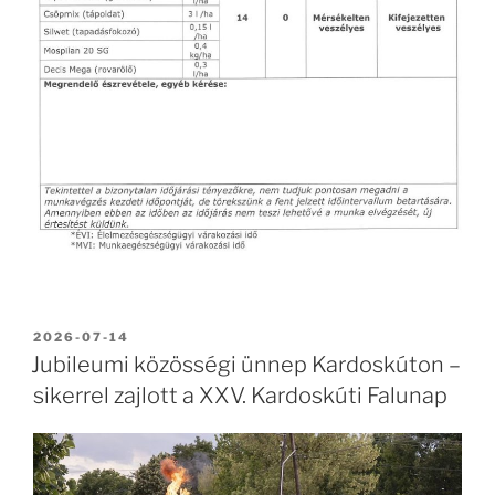
BEKÜLDVE:
2026-07-14
Jubileumi közösségi ünnep Kardoskúton –
sikerrel zajlott a XXV. Kardoskúti Falunap