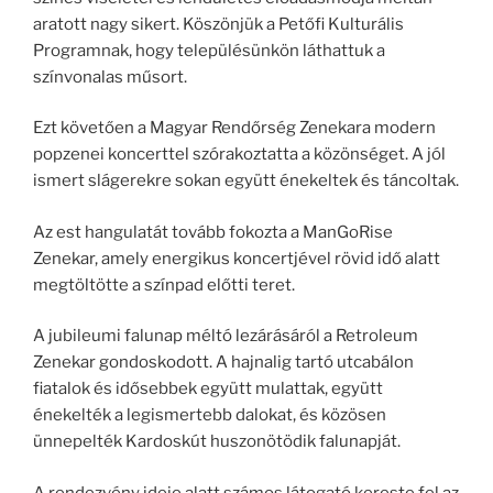
aratott nagy sikert. Köszönjük a Petőfi Kulturális
Programnak, hogy településünkön láthattuk a
színvonalas műsort.
Ezt követően a Magyar Rendőrség Zenekara modern
popzenei koncerttel szórakoztatta a közönséget. A jól
ismert slágerekre sokan együtt énekeltek és táncoltak.
Az est hangulatát tovább fokozta a ManGoRise
Zenekar, amely energikus koncertjével rövid idő alatt
megtöltötte a színpad előtti teret.
A jubileumi falunap méltó lezárásáról a Retroleum
Zenekar gondoskodott. A hajnalig tartó utcabálon
fiatalok és idősebbek együtt mulattak, együtt
énekelték a legismertebb dalokat, és közösen
ünnepelték Kardoskút huszonötödik falunapját.
A rendezvény ideje alatt számos látogató kereste fel az