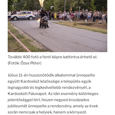
További 400 fotó a fenti képre kattintva érhető el.
(Fotók: Őzse Péter)
Július 11-én huszonötödik alkalommal ünnepelte
együtt Kardoskút közössége a település egyik
legnagyobb és legkedveltebb rendezvényét, a
Kardoskúti Falunapot. Az idei esemény különleges
jelentőséggel bírt, hiszen negyed évszázados
jubileumát ünnepelte a rendezvény, amely az évek
során nemcsak a helyiek, hanem a környező