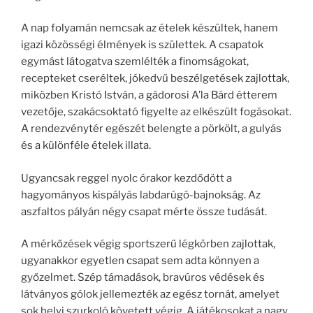
A nap folyamán nemcsak az ételek készültek, hanem
igazi közösségi élmények is születtek. A csapatok
egymást látogatva szemlélték a finomságokat,
recepteket cseréltek, jókedvű beszélgetések zajlottak,
miközben Kristó István, a gádorosi A’la Bárd étterem
vezetője, szakácsoktató figyelte az elkészült fogásokat.
A rendezvénytér egészét belengte a pörkölt, a gulyás
és a különféle ételek illata.
Ugyancsak reggel nyolc órakor kezdődött a
hagyományos kispályás labdarúgó-bajnokság. Az
aszfaltos pályán négy csapat mérte össze tudását.
A mérkőzések végig sportszerű légkörben zajlottak,
ugyanakkor egyetlen csapat sem adta könnyen a
győzelmet. Szép támadások, bravúros védések és
látványos gólok jellemezték az egész tornát, amelyet
sok helyi szurkoló követett végig. A játékosokat a nagy