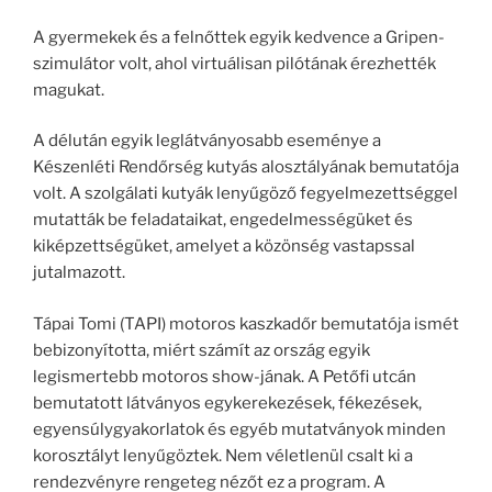
A gyermekek és a felnőttek egyik kedvence a Gripen-
szimulátor volt, ahol virtuálisan pilótának érezhették
magukat.
A délután egyik leglátványosabb eseménye a
Készenléti Rendőrség kutyás alosztályának bemutatója
volt. A szolgálati kutyák lenyűgöző fegyelmezettséggel
mutatták be feladataikat, engedelmességüket és
kiképzettségüket, amelyet a közönség vastapssal
jutalmazott.
Tápai Tomi (TAPI) motoros kaszkadőr bemutatója ismét
bebizonyította, miért számít az ország egyik
legismertebb motoros show-jának. A Petőfi utcán
bemutatott látványos egykerekezések, fékezések,
egyensúlygyakorlatok és egyéb mutatványok minden
korosztályt lenyűgöztek. Nem véletlenül csalt ki a
rendezvényre rengeteg nézőt ez a program. A