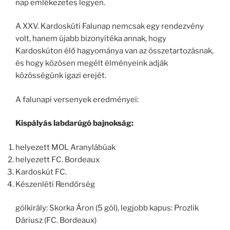
nap emlékezetes legyen.
A XXV. Kardoskúti Falunap nemcsak egy rendezvény
volt, hanem újabb bizonyítéka annak, hogy
Kardoskúton élő hagyománya van az összetartozásnak,
és hogy közösen megélt élményeink adják
közösségünk igazi erejét.
A falunapi versenyek eredményei:
Kispályás labdarúgó bajnokság:
helyezett MOL Aranylábúak
helyezett FC. Bordeaux
Kardoskút FC.
Készenléti Rendőrség
gólkirály: Skorka Áron (5 gól), legjobb kapus: Prozlik
Dáriusz (FC. Bordeaux)