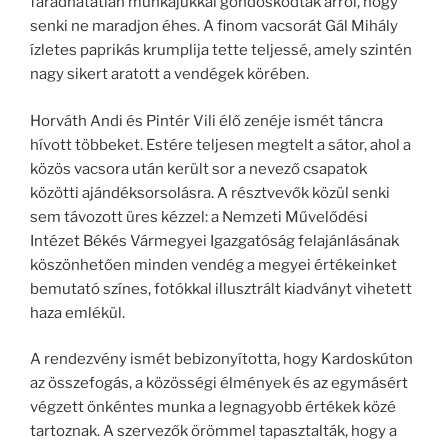
fáradhatatlan munkájukkal gondoskodtak arról, hogy
senki ne maradjon éhes. A finom vacsorát Gál Mihály
ízletes paprikás krumplija tette teljessé, amely szintén
nagy sikert aratott a vendégek körében.
Horváth Andi és Pintér Vili élő zenéje ismét táncra
hívott többeket. Estére teljesen megtelt a sátor, ahol a
közös vacsora után került sor a nevező csapatok
közötti ajándéksorsolásra. A résztvevők közül senki
sem távozott üres kézzel: a Nemzeti Művelődési
Intézet Békés Vármegyei Igazgatóság felajánlásának
köszönhetően minden vendég a megyei értékeinket
bemutató színes, fotókkal illusztrált kiadványt vihetett
haza emlékül.
A rendezvény ismét bebizonyította, hogy Kardoskúton
az összefogás, a közösségi élmények és az egymásért
végzett önkéntes munka a legnagyobb értékek közé
tartoznak. A szervezők örömmel tapasztalták, hogy a