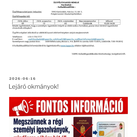
BEKÜLDVE:
2026-06-16
Lejáró okmányok!